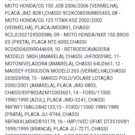
MOTO HONDA/CG 150 JOB 2006/2006 (VERMELHA),
PLACA JMZ-8281,CHASSI 9C2KC08306R805453; 08 -
MOTO HONDA/CG 125 TITAN KSE 2002/2002
(VERMELHA), PLACAJMO0891, CHASSI
9C2JC30212R503086; 09 - MOTO HONDA/NXR 150 BROS
ES (PRETA), PLACA NTE-6092,CHASSI
9C2KD04209R044659; 10 - RETROESCAVADEIRA
MODELO: 580H (AMARELA), CHASSI JHF0003982; 11-
MOTONIVELADORA (AMARELA), CHASSI 64U2661; 12 -
MASSEY-FERGUSON MODELO 265 (VERMELHA),CHASSI
265026958; 13 - MARCO POLO/VOLARE LOTAÇÃO
2000/2001 (AMARELA), PLACA JMO-0803,
CHASSI93PB02A2M1C003601; 14 - FORD/11000
1990/1990 (AZUL), PLACA JMO-3241, CHASSI
9BFWF11M6LDB42133;15 - FORD/11000 1989/1989
(PRATA), PLACA JLI-9744, CHASSI
9BFNXXLM3KDB10179; 16 - IMP/IVEC OFIAT DT3510VB1
1999/1999 (BRANCA), PLACA JLI-7271, CHASSI