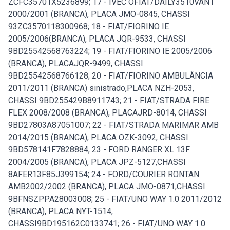
ZCFC35701X5236899; 17 - IVEC OFIAT/DAILY3510VAN1
2000/2001 (BRANCA), PLACA JMO-0845, CHASSI
93ZC3570118300968; 18 - FIAT/FIORINO IE
2005/2006(BRANCA), PLACA JQR-9533, CHASSI
9BD25542568763224; 19 - FIAT/FIORINO IE 2005/2006
(BRANCA), PLACAJQR-9499, CHASSI
9BD25542568766128; 20 - FIAT/FIORINO AMBULÂNCIA
2011/2011 (BRANCA) sinistrado,PLACA NZH-2053,
CHASSI 9BD255429B8911743; 21 - FIAT/STRADA FIRE
FLEX 2008/2008 (BRANCA), PLACAJRD-8014, CHASSI
9BD27803A87051007; 22 - FIAT/STRADA MARIMAR AMB
2014/2015 (BRANCA), PLACA OZK-3092, CHASSI
9BD578141F7828884; 23 - FORD RANGER XL 13F
2004/2005 (BRANCA), PLACA JPZ-5127,CHASSI
8AFER13F85J399154; 24 - FORD/COURIER RONTAN
AMB2002/2002 (BRANCA), PLACA JMO-0871,CHASSI
9BFNSZPPA28003008; 25 - FIAT/UNO WAY 1.0 2011/2012
(BRANCA), PLACA NYT-1514,
CHASSI9BD195162C0133741; 26 - FIAT/UNO WAY 1.0