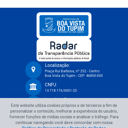
Localização:
Praça Rui Barbosa, nº 252 - Centro
Boa Vista do Tupim - CEP: 46850-000
Prefeitura Municipal de Boa Vista do Tupim-BA
CNPJ:
13.718.176/0001-25
Localização:
Este website utiliza cookies próprios e de terceiros a fim de
Praça Rui Barbosa, nº 252 - Centro
Boa Vista do Tupim - CEP: 46850-000
personalizar o conteúdo, melhorar a experiência do usuário,
fornecer funções de mídias sociais e analisar o tráfego. Para
CNPJ:
continuar navegando você deve concordar com nossa
13.718.176/0001-25