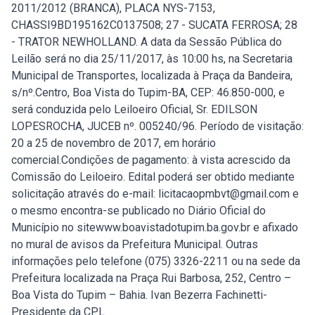
2011/2012 (BRANCA), PLACA NYS-7153,
CHASSI9BD195162C0137508; 27 - SUCATA FERROSA; 28
- TRATOR NEWHOLLAND. A data da Sessão Pública do
Leilão será no dia 25/11/2017, às 10:00 hs, na Secretaria
Municipal de Transportes, localizada à Praça da Bandeira,
s/nº.Centro, Boa Vista do Tupim-BA, CEP: 46.850-000, e
será conduzida pelo Leiloeiro Oficial, Sr. EDILSON
LOPESROCHA, JUCEB nº. 005240/96. Período de visitação:
20 a 25 de novembro de 2017, em horário
comercial.Condições de pagamento: à vista acrescido da
Comissão do Leiloeiro. Edital poderá ser obtido mediante
solicitação através do e-mail: licitacaopmbvt@gmail.com e
o mesmo encontra-se publicado no Diário Oficial do
Município no sitewww.boavistadotupim.ba.gov.br e afixado
no mural de avisos da Prefeitura Municipal. Outras
informações pelo telefone (075) 3326-2211 ou na sede da
Prefeitura localizada na Praça Rui Barbosa, 252, Centro –
Boa Vista do Tupim – Bahia. Ivan Bezerra Fachinetti-
Presidente da CPL