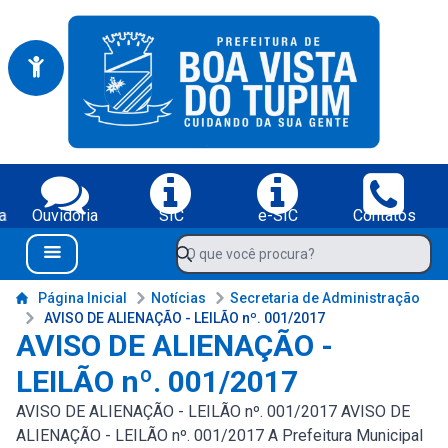
Portal da Prefeitura Municipal de Boa Vista do Tupim-BA
Serviços da Prefeitura Municipal de Boa Vista do Tupim-BA;
a
Ouvidoria
SIC
e-SIC
Contatos
Navegue pelo portal da Prefeitura de Boa Vista do Tupim-BA
O que você procura?
Menu Bar
Conteúdo da Prefeitura de Boa Vista do Tupim-BA
Página Inicial
Notícias
Secretaria de Administração
AVISO DE ALIENAÇÃO - LEILÃO nº. 001/2017
AVISO DE ALIENAÇÃO -
LEILÃO nº. 001/2017
AVISO DE ALIENAÇÃO - LEILÃO nº. 001/2017 AVISO DE
ALIENAÇÃO - LEILÃO nº. 001/2017 A Prefeitura Municipal