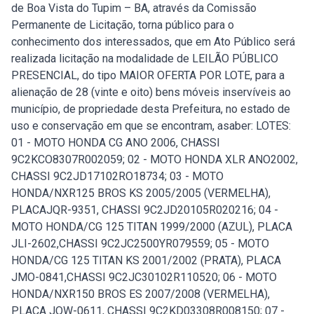
de Boa Vista do Tupim – BA, através da Comissão
Permanente de Licitação, torna público para o
conhecimento dos interessados, que em Ato Público será
realizada licitação na modalidade de LEILÃO PÚBLICO
PRESENCIAL, do tipo MAIOR OFERTA POR LOTE, para a
alienação de 28 (vinte e oito) bens móveis inservíveis ao
município, de propriedade desta Prefeitura, no estado de
uso e conservação em que se encontram, asaber: LOTES:
01 - MOTO HONDA CG ANO 2006, CHASSI
9C2KCO8307R002059; 02 - MOTO HONDA XLR ANO2002,
CHASSI 9C2JD17102RO18734; 03 - MOTO
HONDA/NXR125 BROS KS 2005/2005 (VERMELHA),
PLACAJQR-9351, CHASSI 9C2JD20105R020216; 04 -
MOTO HONDA/CG 125 TITAN 1999/2000 (AZUL), PLACA
JLI-2602,CHASSI 9C2JC2500YR079559; 05 - MOTO
HONDA/CG 125 TITAN KS 2001/2002 (PRATA), PLACA
JMO-0841,CHASSI 9C2JC30102R110520; 06 - MOTO
HONDA/NXR150 BROS ES 2007/2008 (VERMELHA),
PLACA JQW-0611, CHASSI 9C2KD03308R008150; 07 -